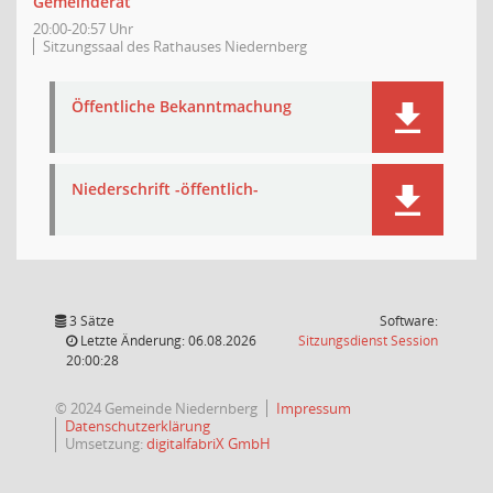
Gemeinderat
20:00-20:57 Uhr
Sitzungssaal des Rathauses Niedernberg
Öffentliche Bekanntmachung
Niederschrift -öffentlich-
3 Sätze
Software:
(Wird in
Letzte Änderung: 06.08.2026
Sitzungsdienst
Session
20:00:28
© 2024 Gemeinde Niedernberg
Impressum
Datenschutzerklärung
Umsetzung:
digitalfabriX GmbH