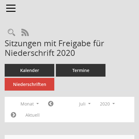
Toggle navigation
Rechercheauswahl
RSS-Feed
Sitzungen mit Freigabe für
Niederschrift 2020
Kalender
Termine
Niederschriften
Monat
Juli
2020
Aktuell