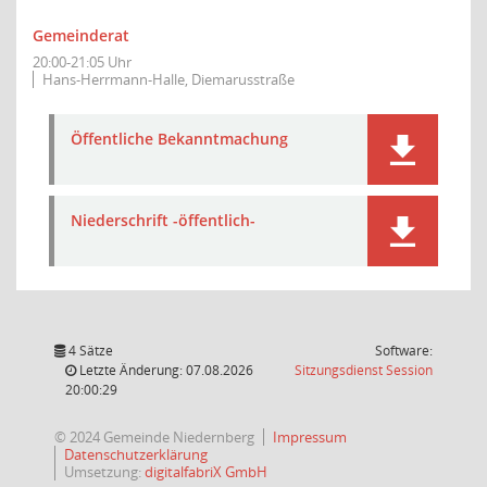
Gemeinderat
20:00-21:05 Uhr
Hans-Herrmann-Halle, Diemarusstraße
Öffentliche Bekanntmachung
Niederschrift -öffentlich-
4 Sätze
Software:
(Wird in
Letzte Änderung: 07.08.2026
Sitzungsdienst
Session
20:00:29
© 2024 Gemeinde Niedernberg
Impressum
Datenschutzerklärung
Umsetzung:
digitalfabriX GmbH