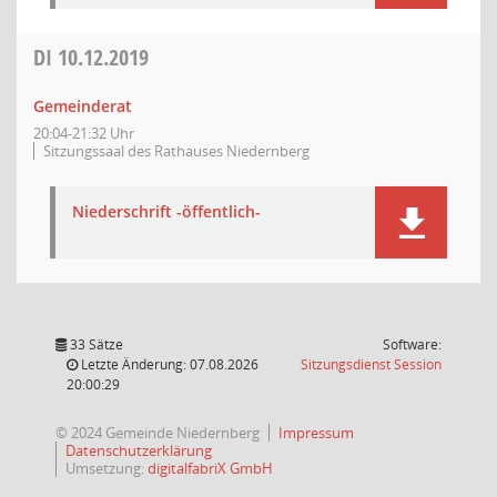
DI
10.12.2019
Gemeinderat
20:04-21:32 Uhr
Sitzungssaal des Rathauses Niedernberg
Niederschrift -öffentlich-
33 Sätze
Software:
(Wird in
Letzte Änderung: 07.08.2026
Sitzungsdienst
Session
20:00:29
© 2024 Gemeinde Niedernberg
Impressum
Datenschutzerklärung
Umsetzung:
digitalfabriX GmbH