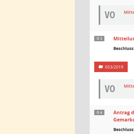
VO
Mitt
Mitteilu
Ö 3
Beschluss
053/2019
VO
Mitt
Antrag d
Ö 4
Gemarku
Beschluss