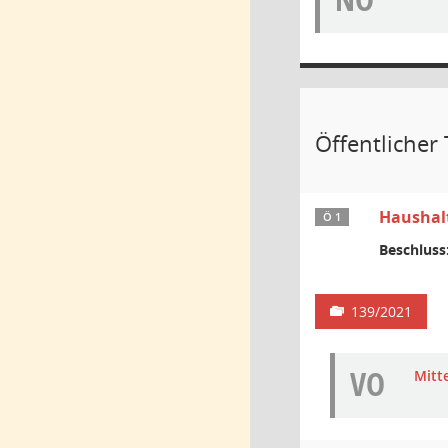
Öffentlicher 
Haushalt
Ö 1
Beschluss
139/2021
VO
Mitt