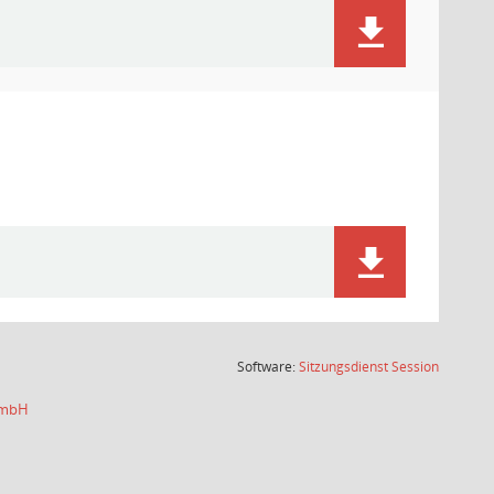
(Wird in
Software:
Sitzungsdienst
Session
 GmbH