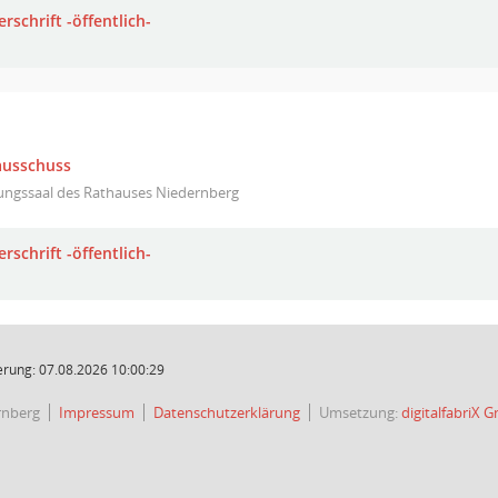
rschrift -öffentlich-
ausschuss
zungssaal des Rathauses Niedernberg
rschrift -öffentlich-
rung: 07.08.2026 10:00:29
rnberg
Impressum
Datenschutzerklärung
Umsetzung:
digitalfabriX