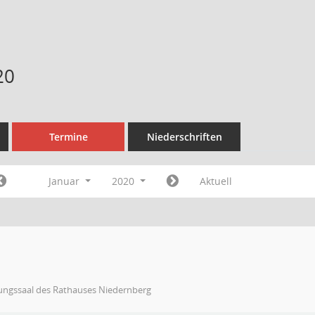
20
Termine
Niederschriften
Januar
2020
Aktuell
zungssaal des Rathauses Niedernberg