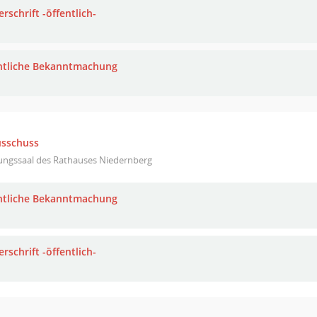
rschrift -öffentlich-
ntliche Bekanntmachung
usschuss
zungssaal des Rathauses Niedernberg
ntliche Bekanntmachung
rschrift -öffentlich-