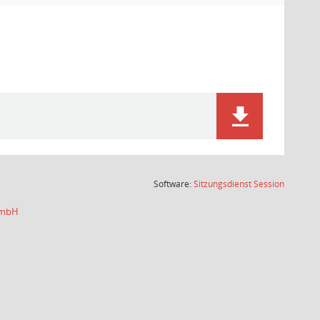
(Wird in
Software:
Sitzungsdienst
Session
 GmbH