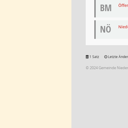
BM
Öffe
NÖ
Niede
1 Satz
Letzte Änder
© 2024 Gemeinde Niede