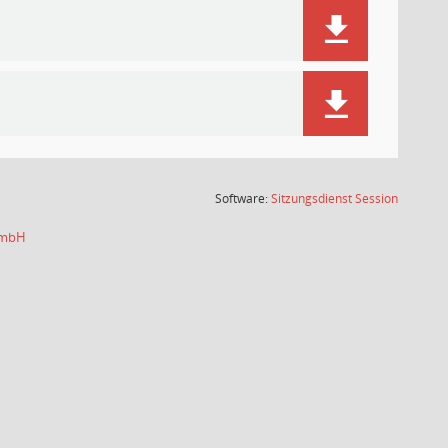
(Wird in
Software:
Sitzungsdienst
Session
 GmbH