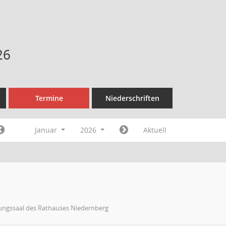
26
Termine
Niederschriften
Januar
2026
Aktuell
zungssaal des Rathauses Niedernberg