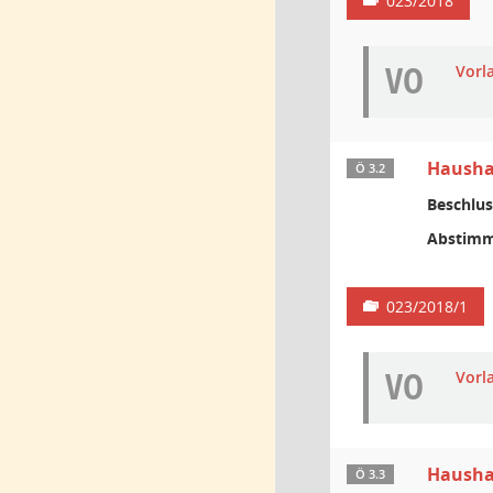
023/2018
VO
Vorl
Haushal
Ö 3.2
Beschlus
Abstimm
023/2018/1
VO
Vorl
Haushal
Ö 3.3