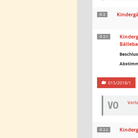
Kinderg
Ö 2
Kinder
Ö 2.1
Bälleba
Beschlus
Abstimm
015/2018/1
VO
Vorl
Kinderg
Ö 2.2