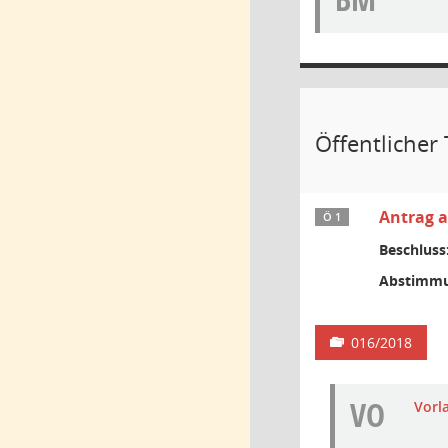
Öffentlicher 
Antrag 
Ö 1
Beschluss
Abstimmu
016/2018
VO
Vorl