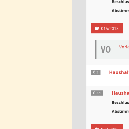
Beschlus
Abstimm
015/2018
VO
Vorl
Haushal
Ö 3
Haushal
Ö 3.1
Beschlus
Abstimm