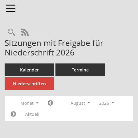
Toggle navigation
Rechercheauswahl
RSS-Feed
Sitzungen mit Freigabe für
Niederschrift 2026
Kalender
Termine
Niederschriften
Monat
August
2026
Aktuell