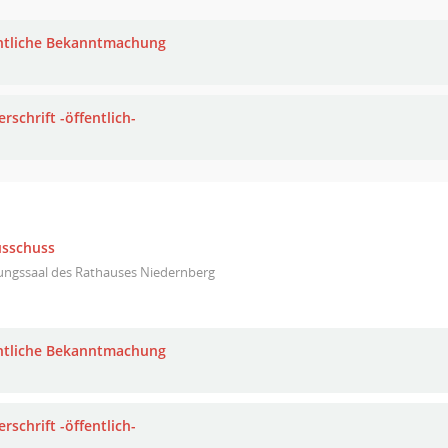
ntliche Bekanntmachung
rschrift -öffentlich-
usschuss
zungssaal des Rathauses Niedernberg
ntliche Bekanntmachung
rschrift -öffentlich-