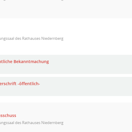
zungssaal des Rathauses Niedernberg
ntliche Bekanntmachung
rschrift -öffentlich-
usschuss
zungssaal des Rathauses Niedernberg