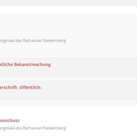
zungssaal des Rathauses Niedernberg
ntliche Bekanntmachung
rschrift -öffentlich-
ausschuss
zungssaal des Rathauses Niedernberg