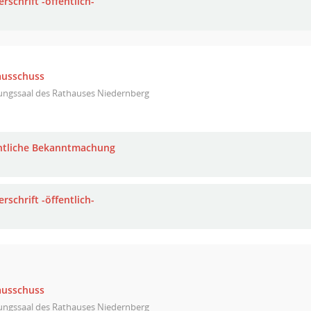
rschrift -öffentlich-
ausschuss
zungssaal des Rathauses Niedernberg
ntliche Bekanntmachung
rschrift -öffentlich-
ausschuss
zungssaal des Rathauses Niedernberg